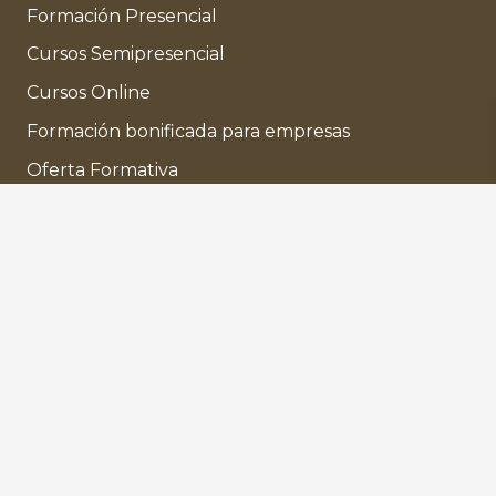
Formación Presencial
Cursos Semipresencial
Cursos Online
Formación bonificada para empresas
Oferta Formativa
Enlaces de interés
Aviso Legal
Política de cookies
Política de privacidad
Preguntas Frecuentes
Licencia de uso de imágenes